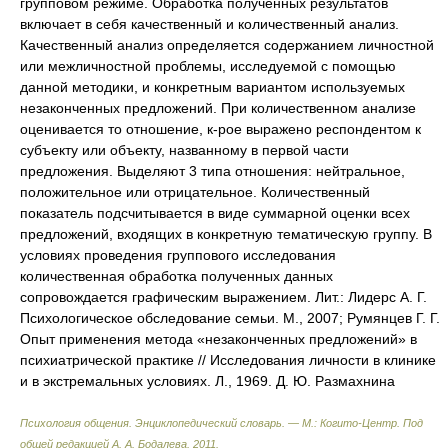
групповом режиме. Обработка полученных результатов
включает в себя качественный и количественный анализ.
Качественный анализ определяется содержанием личностной
или межличностной проблемы, исследуемой с помощью
данной методики, и конкретным вариантом используемых
незаконченных предложений. При количественном анализе
оценивается то отношение, к-рое выражено респондентом к
субъекту или объекту, названному в первой части
предложения. Выделяют 3 типа отношения: нейтральное,
положительное или отрицательное. Количественный
показатель подсчитывается в виде суммарной оценки всех
предложений, входящих в конкретную тематическую группу. В
условиях проведения группового исследования
количественная обработка полученных данных
сопровождается графическим выражением. Лит.: Лидерс А. Г.
Психологическое обследование семьи. М., 2007; Румянцев Г. Г.
Опыт применения метода «незаконченных предложений» в
психиатрической практике // Исследования личности в клинике
и в экстремальных условиях. Л., 1969. Д. Ю. Размахнина
Психология общения. Энциклопедический словарь. — М.: Когито-Центр
.
Под
общей редакцией А. А. Бодалева
.
2011
.