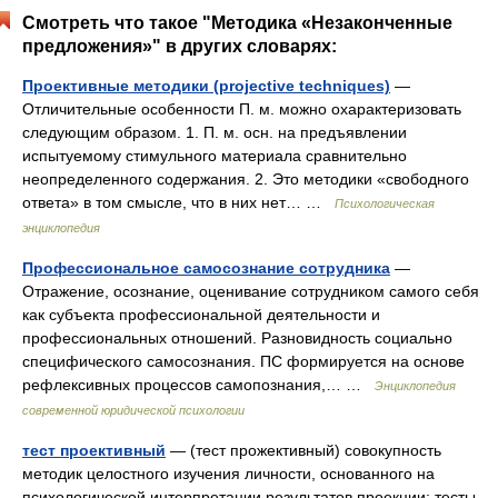
Смотреть что такое "Методика «Незаконченные
предложения»" в других словарях:
Проективные методики (projective techniques)
—
Отличительные особенности П. м. можно охарактеризовать
следующим образом. 1. П. м. осн. на предъявлении
испытуемому стимульного материала сравнительно
неопределенного содержания. 2. Это методики «свободного
ответа» в том смысле, что в них нет… …
Психологическая
энциклопедия
Профессиональное самосознание сотрудника
—
Отражение, осознание, оценивание сотрудником самого себя
как субъекта профессиональной деятельности и
профессиональных отношений. Разновидность социально
специфического самосознания. ПС формируется на основе
рефлексивных процессов самопознания,… …
Энциклопедия
современной юридической психологии
тест проективный
— (тест прожективный) совокупность
методик целостного изучения личности, основанного на
психологической интерпретации результатов проекции; тесты,